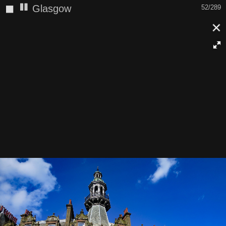
◼
Glasgow
52/289