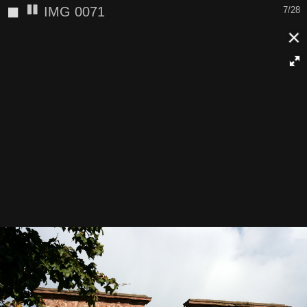
◼
IMG 0073
8/28