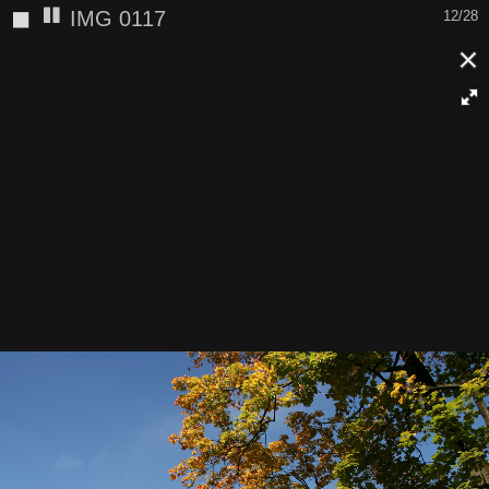
◼
IMG 0117
12/28