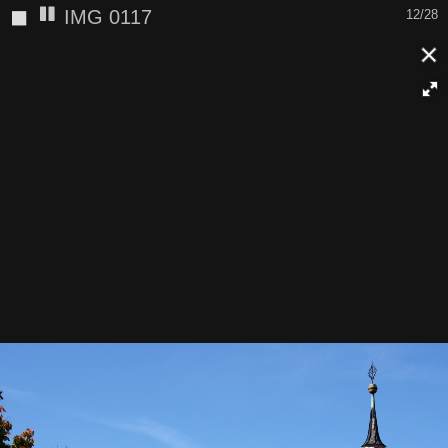
◼
IMG 0124
13/28