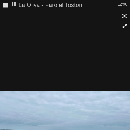
◼
La Oliva - Faro el Toston
12/96