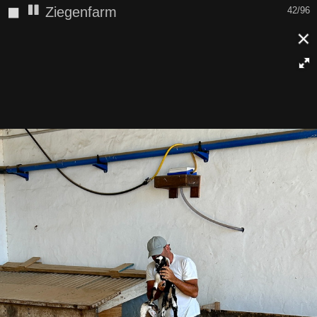
◼
Ziegenfarm
42/96