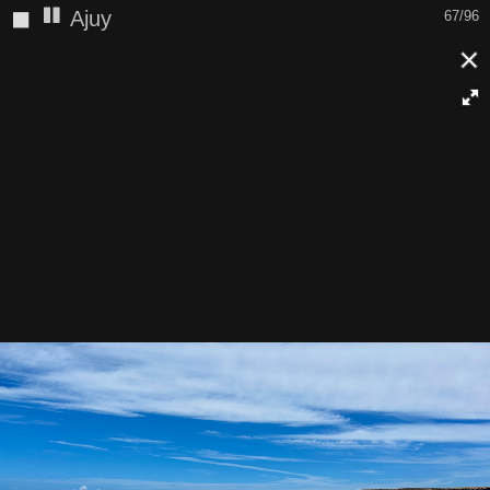
◼
Ajuy
67/96