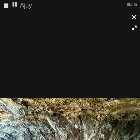
◼
Ajuy
80/96