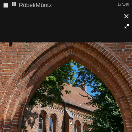
◼
Röbel/Müritz
17/140