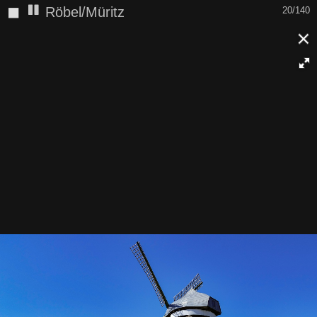
◼
Röbel/Müritz
21/140