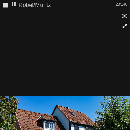
◼
Röbel/Müritz
23/140