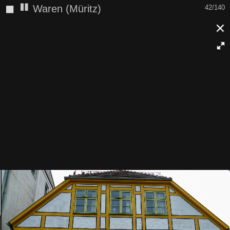
◼
Waren (Müritz)
43/140