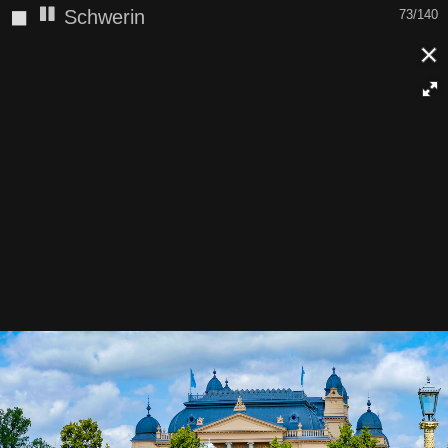
◼
Schwerin
73/140