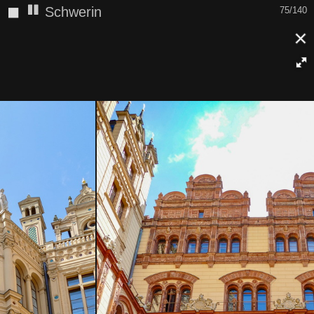
◼
Schwerin
75/140