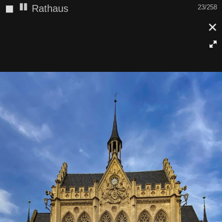
◼
Rathaus
23/258