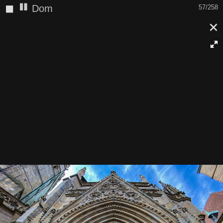
◼
Dom
57/258