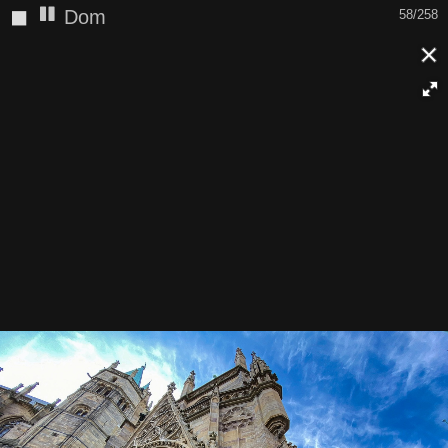
◼
Dom
58/258