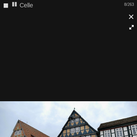
◼
Celle
8/263