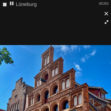
◼
Lüneburg
40/263