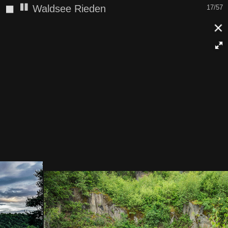
◼
Waldsee Rieden
17/57