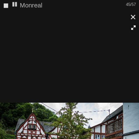
◼
Monreal
45/57