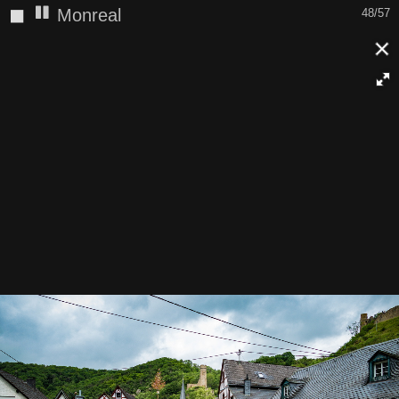
◼
Monreal
48/57