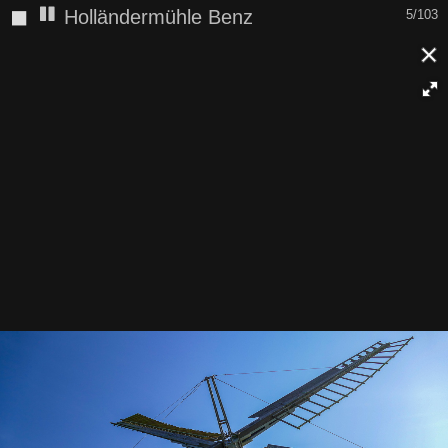
◼
Holländermühle Benz
6/103