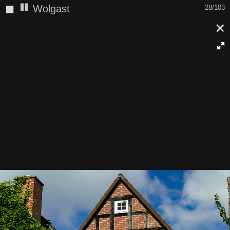
◼
Wolgast
28/103