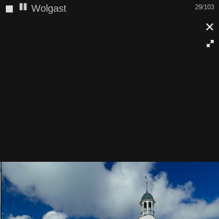
◼
Wolgast
30/103