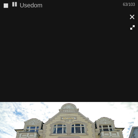
◼
Usedom
63/103