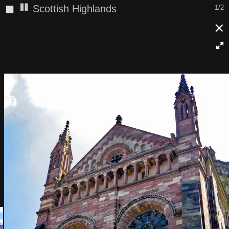
◼
Straßburg
2/2