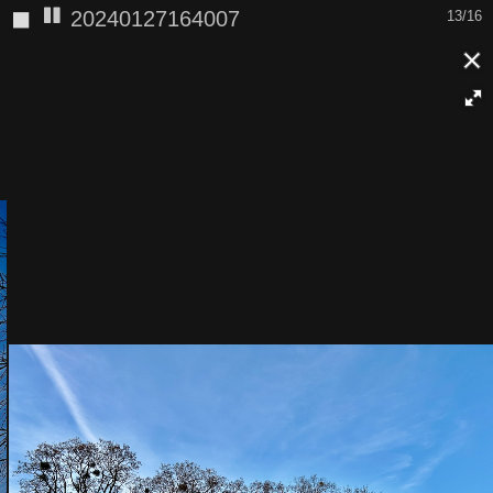
◼
20240127164645
14/16