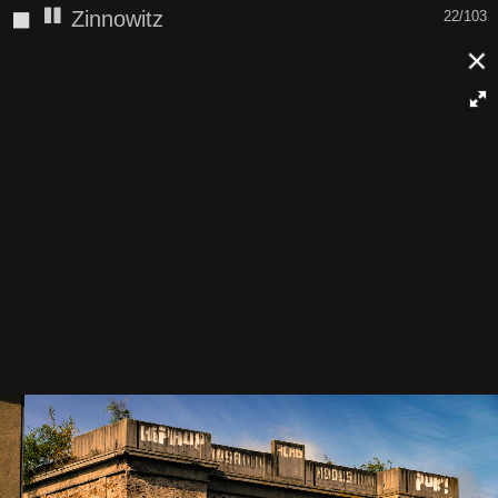
◼
Zinnowitz
22/103