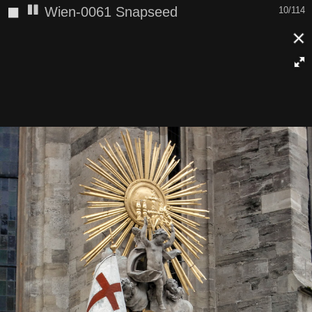
◼
Wien-0061 Snapseed
10/114