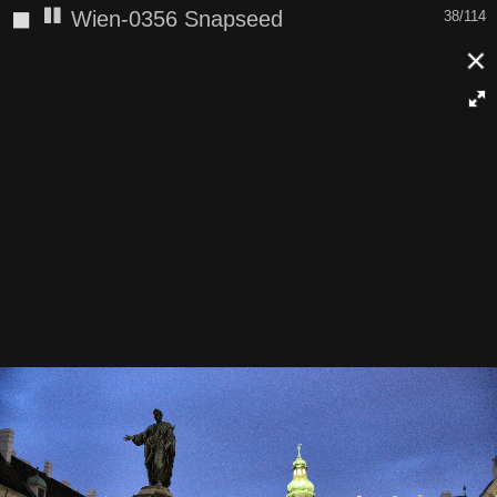
◼
Wien-0356 Snapseed
38/114