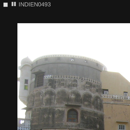
◼
INDIEN0493