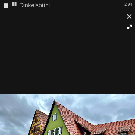
◼
Dinkelsbühl
2/94