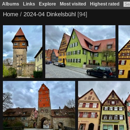
Albums
Links
Explore
Most visited
Highest rated
Home
/
2024-04 Dinkelsbühl
94
Dinkelsbühl
Dinkelsbühl