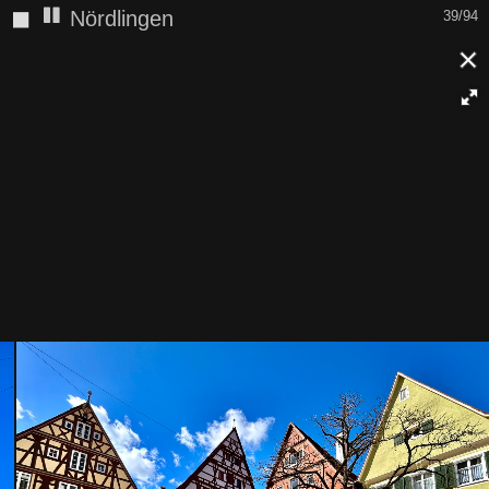
◼
Nördlingen
40/94