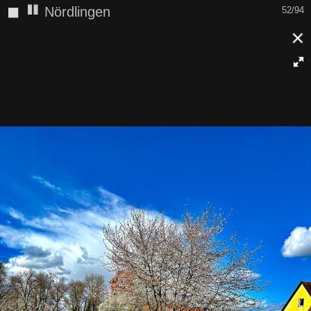
◼
Nördlingen
53/94