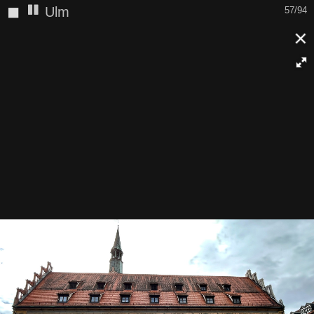
◼
Ulm
57/94