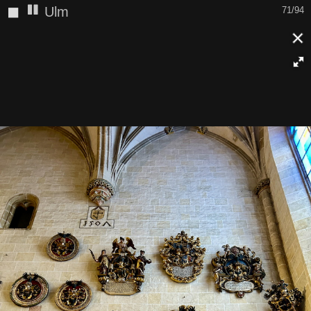
◼
Ulm
71/94