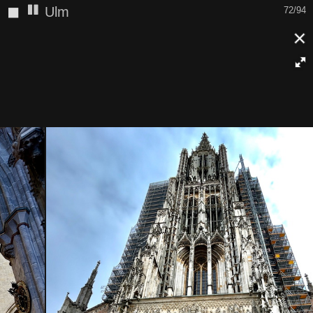
◼
Ulm
73/94