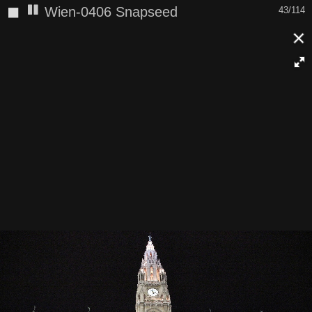
◼
Wien-0406 Snapseed
43/114