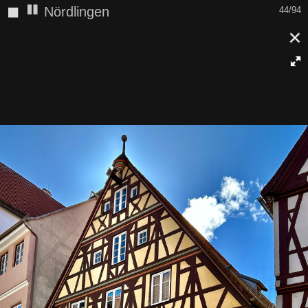
◼
Nördlingen
44/94