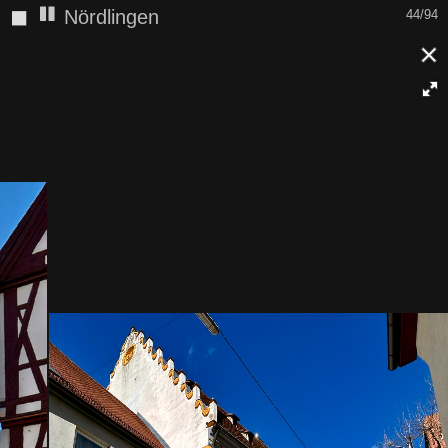
◼
Nördlingen
45/94