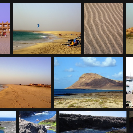
IMG 2265
IMG 2281
IMG 2282
IMG 2289
IMG 2293