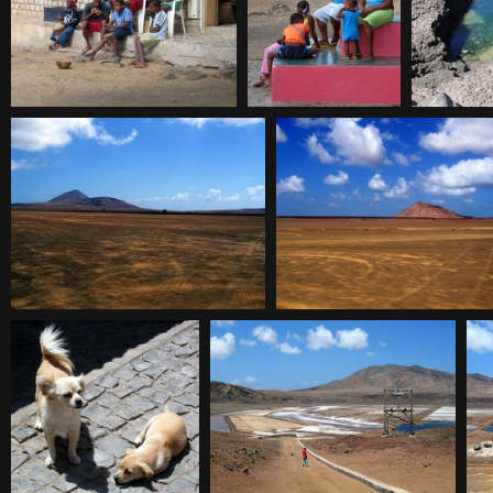
IMG 2309
IMG 2311
IMG 2
IMG 2340
IMG 2341