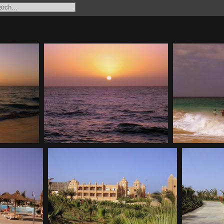
6
IMG 2174