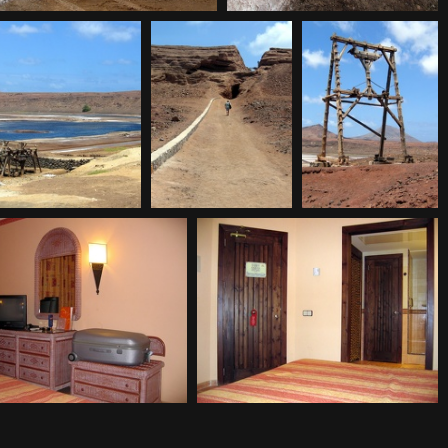
IMG 2390
IMG 2395
MG 2410
IMG 2411
IMG 2413
IMG 2427
IMG 2431