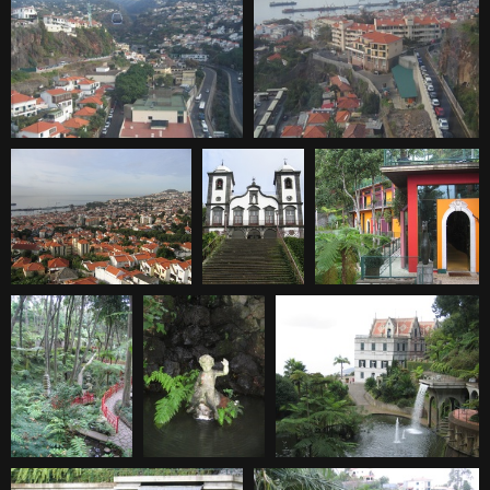
IMG 1584
IMG 1585
IMG 1587
IMG 1595
IMG 1596
IMG 1598
IMG 1599
IMG 1603