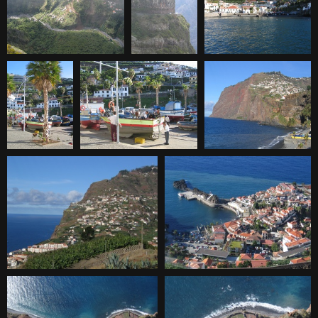
IMG 1502
IMG 1514
IMG 1517
IMG 1518
IMG 1519
IMG 1521
IMG 1524
IMG 1525