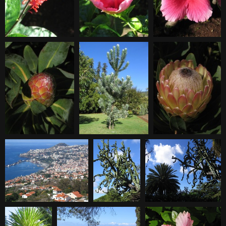
IMG 1389
IMG 1392
IMG 1394
IMG 1396
IMG 1397
IMG 1404
IMG 1409
IMG 1412
IMG 1413